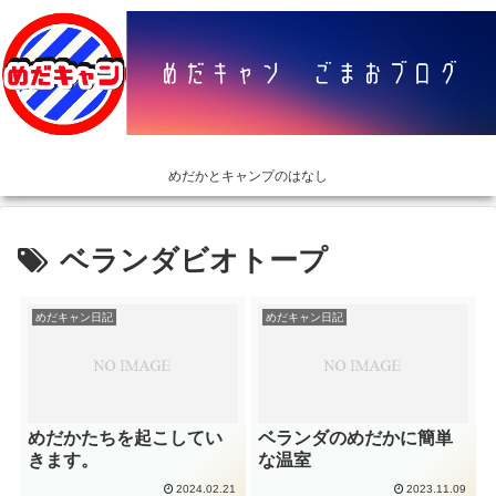
めだかとキャンプのはなし
ベランダビオトープ
めだキャン日記
めだキャン日記
めだかたちを起こしてい
ベランダのめだかに簡単
きます。
な温室
2024.02.21
2023.11.09