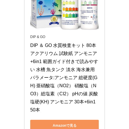
DIP & GO
DIP ＆ GO 水質検査キット 80本 
アクアリウム 試験紙 アンモニア
+6in1 範囲ガイド付きで読みやす
い 水槽 魚タンク 淡水 海水兼用 
パラメータ:アンモニア 総硬度(G
H) 亜硝酸塩（NO2） 硝酸塩（N
O3）総塩素（CI2） pHの値 炭酸
塩硬(KH) アンモニア 30本+6in1 
50本
Amazonで見る