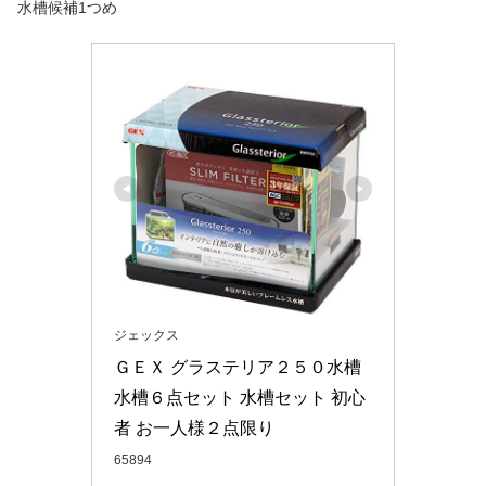
水槽候補1つめ
ジェックス
ＧＥＸ グラステリア２５０水槽 
水槽６点セット 水槽セット 初心
者 お一人様２点限り
65894