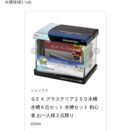
水槽候補1つめ
ジェックス
ＧＥＸ グラステリア２５０水槽 
水槽６点セット 水槽セット 初心
者 お一人様２点限り
65894