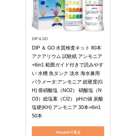
DIP & GO
DIP ＆ GO 水質検査キット 80本 
アクアリウム 試験紙 アンモニア
+6in1 範囲ガイド付きで読みやす
い 水槽 魚タンク 淡水 海水兼用 
パラメータ:アンモニア 総硬度(G
H) 亜硝酸塩（NO2） 硝酸塩（N
O3）総塩素（CI2） pHの値 炭酸
塩硬(KH) アンモニア 30本+6in1 
50本
Amazonで見る