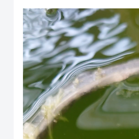
動
画
プ
レ
ー
ヤ
ー