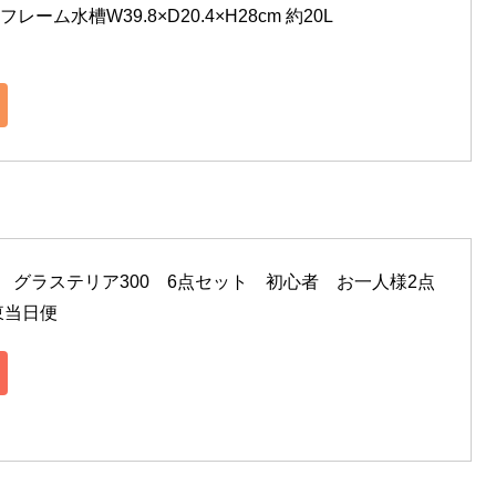
ーム水槽W39.8×D20.4×H28cm 約20L
ト　グラステリア300　6点セット　初心者　お一人様2点
東当日便