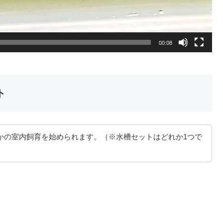
00:08
ト
かの室内飼育を始められます。（※水槽セットはどれか1つで