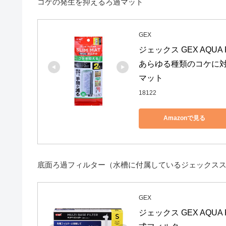
コケの発生を抑えるろ過マット
GEX
ジェックス GEX AQU
あらゆる種類のコケに対
マット
18122
Amazonで見る
底面ろ過フィルター（水槽に付属しているジェックスス
GEX
ジェックス GEX AQU