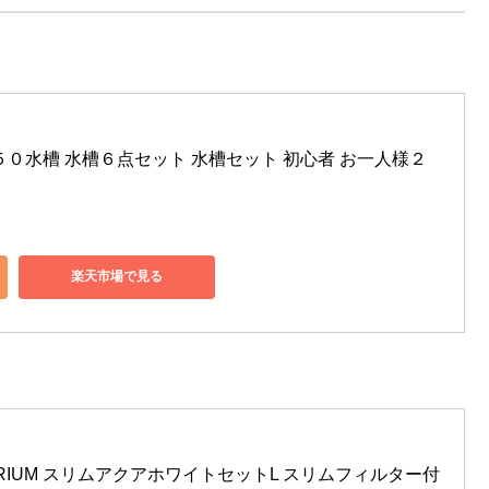
５０水槽 水槽６点セット 水槽セット 初心者 お一人様２
楽天市場で見る
UARIUM スリムアクアホワイトセットL スリムフィルター付