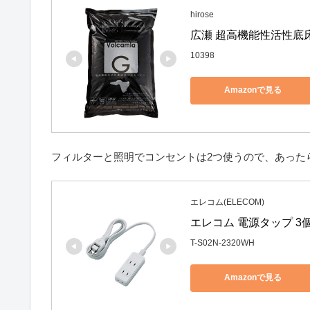
hirose
広瀬 超高機能性活性底床
10398
Amazonで見る
フィルターと照明でコンセントは2つ使うので、あった
エレコム(ELECOM)
エレコム 電源タップ 3個口
T-S02N-2320WH
Amazonで見る