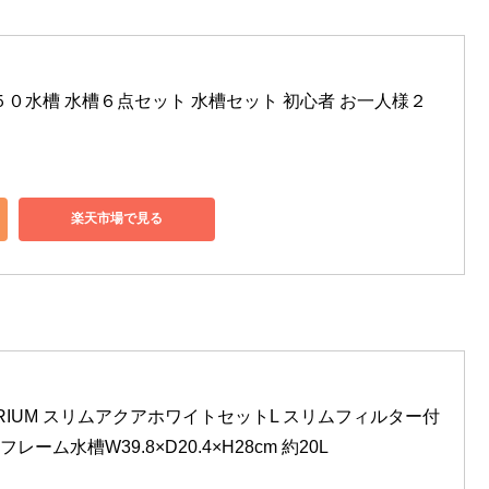
５０水槽 水槽６点セット 水槽セット 初心者 お一人様２
楽天市場で見る
UARIUM スリムアクアホワイトセットL スリムフィルター付
ーム水槽W39.8×D20.4×H28cm 約20L