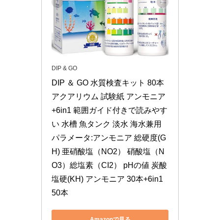
DIP & GO
DIP ＆ GO 水質検査キット 80本 
アクアリウム 試験紙 アンモニア
+6in1 範囲ガイド付きで読みやす
い 水槽 魚タンク 淡水 海水兼用 
パラメータ:アンモニア 総硬度(G
H) 亜硝酸塩（NO2） 硝酸塩（N
O3）総塩素（CI2） pHの値 炭酸
塩硬(KH) アンモニア 30本+6in1 
50本
Amazonで見る