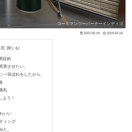
コールマンツーバーナーインディゴ
2023.06.19
2019.04.18
目次
用目的
充実させたい。
に一目ぼれをしたから。
格
落札
しよう！
わいい
ティング
みた。