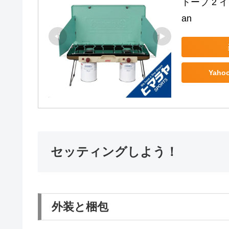
トーブ 2 イ
an
Yah
セッティングしよう！
外装と梱包